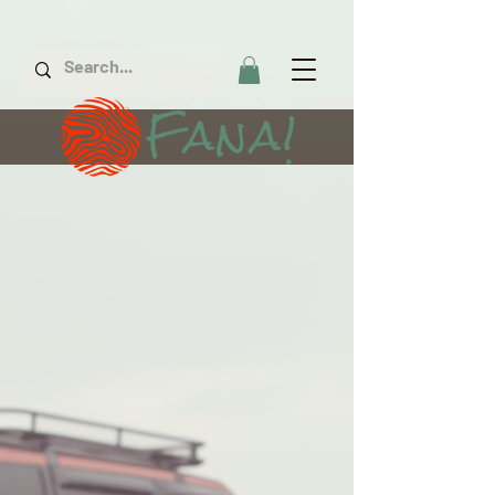
Fana!