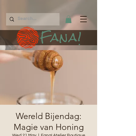
Fana!
Wereld Bijendag:
Magie van Honing
Wed 21 May
  |  
Fana! Atelier Boutique