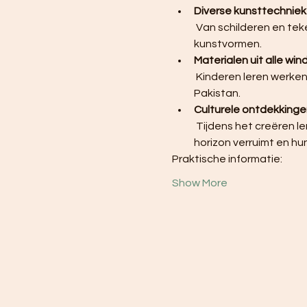
Diverse kunsttechniek
 Van schilderen en tekenen tot boetseren en werken met textiel, kinderen maken kennis met verschillende 
kunstvormen.
Materialen uit alle win
 Kinderen leren werken met authentieke en bijzondere materialen uit landen als Kazachstan, Zuid-Afrika en 
Pakistan.
Culturele ontdekkinge
 Tijdens het creëren leren de kinderen over de achtergrond en tradities van verschillende culturen, wat hun 
horizon verruimt en hun
Praktische informatie:
Show More