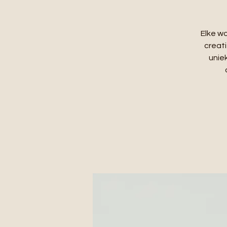
Elke w
creati
unie