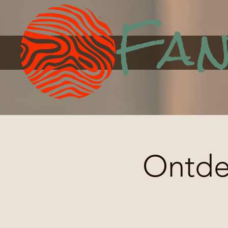
Fan
Ontdek