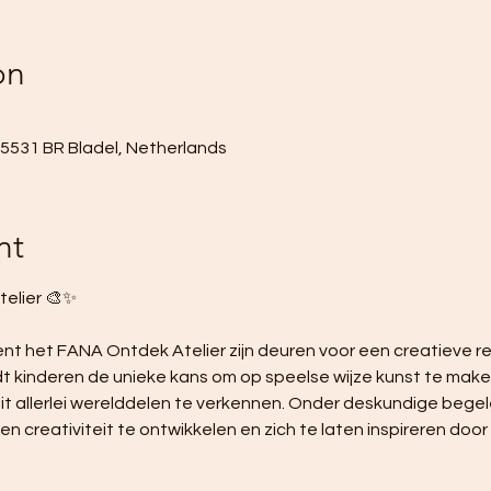
on
, 5531 BR Bladel, Netherlands
nt
elier 🎨✨ 
nt het FANA Ontdek Atelier zijn deuren voor een creatieve rei
iedt kinderen de unieke kans om op speelse wijze kunst te mak
t allerlei werelddelen te verkennen. Onder deskundige begel
creativiteit te ontwikkelen en zich te laten inspireren door