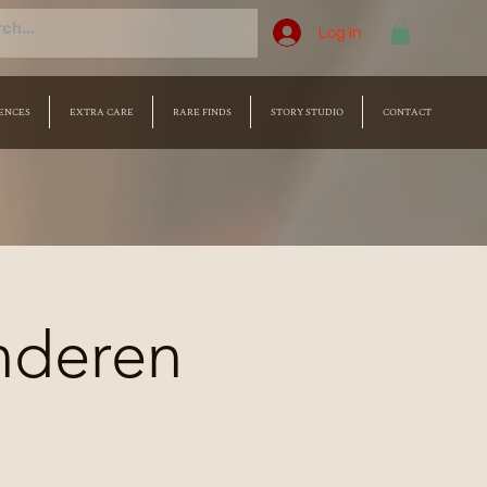
Log In
ENCES
EXTRA CARE
RARE FINDS
STORY STUDIO
CONTACT
nderen