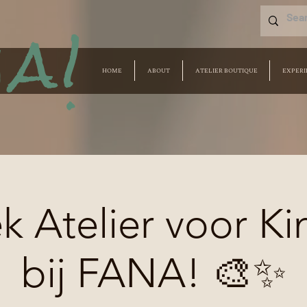
a!
HOME
ABOUT
ATELIER BOUTIQUE
EXPERI
 Atelier voor Ki
bij FANA! 🎨✨