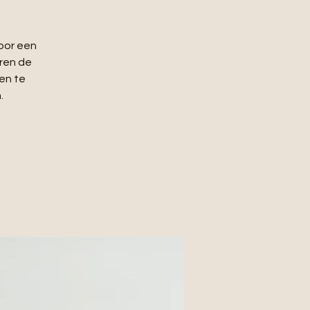
oor een
eren de
en te
.