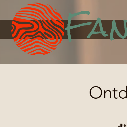
Fan
Ontde
Elk