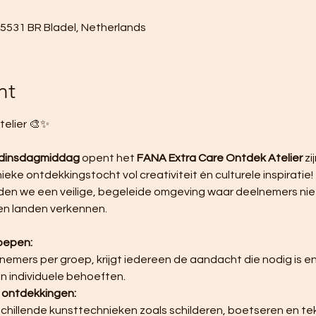
0
, 5531 BR Bladel, Netherlands
nt
elier 🎨✨ 
 dinsdagmiddag
 opent het 
FANA Extra Care Ontdek Atelier
 z
eke ontdekkingstocht vol creativiteit én culturele inspiratie! 
den we een veilige, begeleide omgeving waar deelnemers niet
en landen verkennen.
roepen:
 individuele behoeften.
e ontdekkingen: