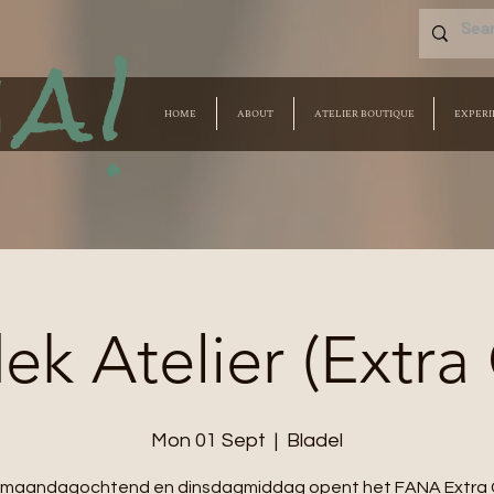
a!
HOME
ABOUT
ATELIER BOUTIQUE
EXPERI
k Atelier (Extra
Mon 01 Sept
  |  
Bladel
e maandagochtend en dinsdagmiddag opent het FANA Extra 