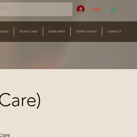
Log In
ENCES
EXTRA CARE
RARE FINDS
STORY STUDIO
CONTACT
 Care)
Care