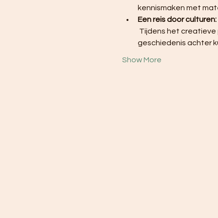
kennismaken met materi
Een reis door culturen:
 Tijdens het creatieve proces ontdekken de deelnemers niet alleen kunst, maar ook de verhalen en 
geschiedenis achter k
Show More