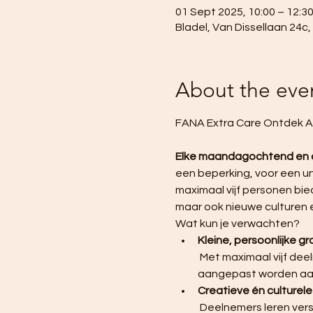
01 Sept 2025, 10:00 – 12:3
Bladel, Van Dissellaan 24c
About the eve
FANA Extra Care Ontdek At
Elke maandagochtend en
een beperking, voor een uni
maximaal vijf personen bie
maar ook nieuwe culturen 
Wat kun je verwachten?
Kleine, persoonlijke g
 Met maximaal vijf deelnemers per groep, krijgt iedereen de aandacht die nodig is en kan de begeleiding 
aangepast worden aan
Creatieve én culturel
 Deelnemers leren verschillende kunsttechnieken zoals schilderen, boetseren en tekenen, terwijl ze 