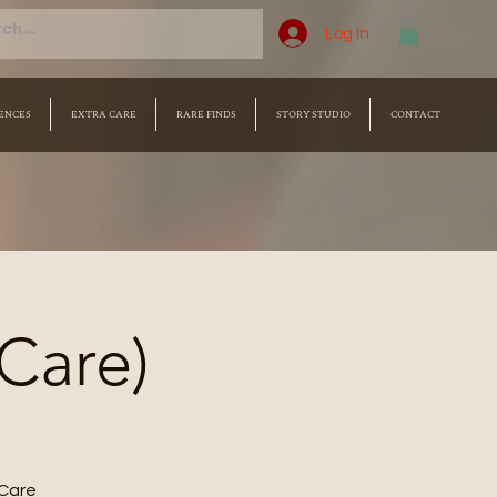
Log In
ENCES
EXTRA CARE
RARE FINDS
STORY STUDIO
CONTACT
 Care)
Care