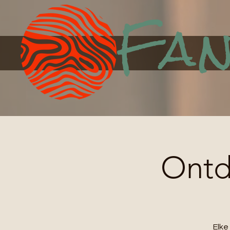
Fan
Ontde
Elk