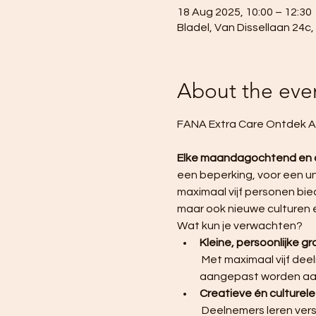
18 Aug 2025, 10:00 – 12:30
Bladel, Van Dissellaan 24c
About the eve
FANA Extra Care Ontdek At
Elke maandagochtend en
een beperking, voor een uni
maximaal vijf personen bie
maar ook nieuwe culturen 
Wat kun je verwachten?
Kleine, persoonlijke g
 Met maximaal vijf deelnemers per groep, krijgt iedereen de aandacht die nodig is en kan de begeleiding 
aangepast worden aan
Creatieve én culturel
 Deelnemers leren verschillende kunsttechnieken zoals schilderen, boetseren en tekenen, terwijl ze 