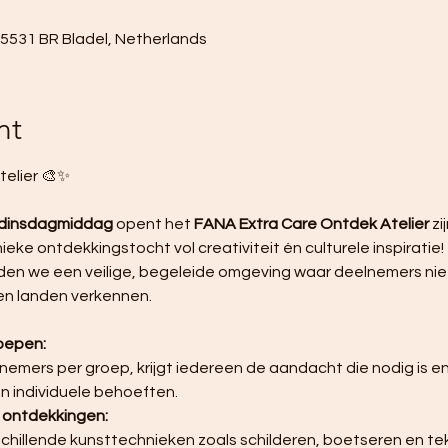
, 5531 BR Bladel, Netherlands
nt
elier 🎨✨ 
 dinsdagmiddag
 opent het 
FANA Extra Care Ontdek Atelier
 z
eke ontdekkingstocht vol creativiteit én culturele inspiratie! 
den we een veilige, begeleide omgeving waar deelnemers niet
en landen verkennen.
roepen:
 individuele behoeften.
e ontdekkingen: