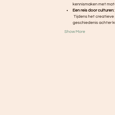
kennismaken met materi
Een reis door culturen:
 Tijdens het creatieve proces ontdekken de deelnemers niet alleen kunst, maar ook de verhalen en 
geschiedenis achter k
Show More