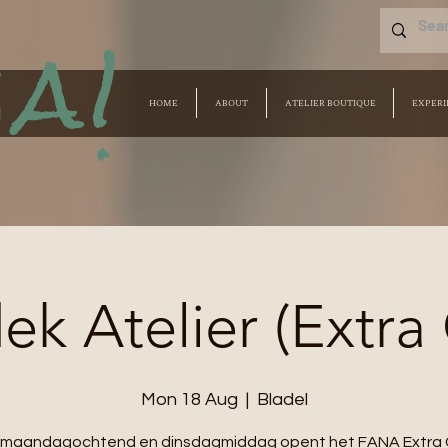
a!
HOME
ABOUT
ATELIER BOUTIQUE
EXPERI
k Atelier (Extra
Mon 18 Aug
  |  
Bladel
e maandagochtend en dinsdagmiddag opent het FANA Extra 