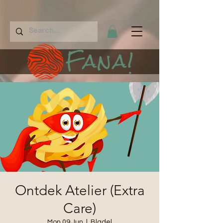
Fana!
Ontdek Atelier (Extra
Care)
Mon 09 Jun
  |  
Bladel