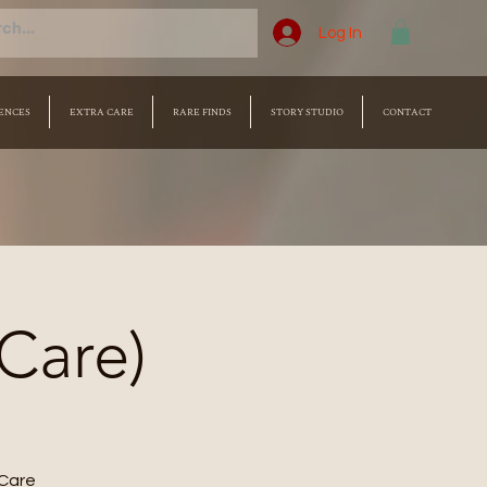
Log In
ENCES
EXTRA CARE
RARE FINDS
STORY STUDIO
CONTACT
 Care)
Care