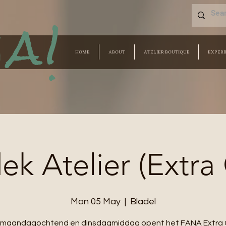
a!
HOME
ABOUT
ATELIER BOUTIQUE
EXPERI
k Atelier (Extra
Mon 05 May
  |  
Bladel
e maandagochtend en dinsdagmiddag opent het FANA Extra 