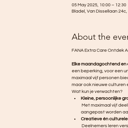
05 May 2025, 10:00 – 12:30
Bladel, Van Dissellaan 24c
About the eve
FANA Extra Care Ontdek At
Elke maandagochtend en
een beperking, voor een uni
maximaal vijf personen bie
maar ook nieuwe culturen 
Wat kun je verwachten?
Kleine, persoonlijke g
 Met maximaal vijf deelnemers per groep, krijgt iedereen de aandacht die nodig is en kan de begeleiding 
aangepast worden aan
Creatieve én culturel
 Deelnemers leren verschillende kunsttechnieken zoals schilderen, boetseren en tekenen, terwijl ze 