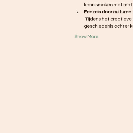
kennismaken met materi
Een reis door culturen:
 Tijdens het creatieve proces ontdekken de deelnemers niet alleen kunst, maar ook de verhalen en 
geschiedenis achter k
Show More