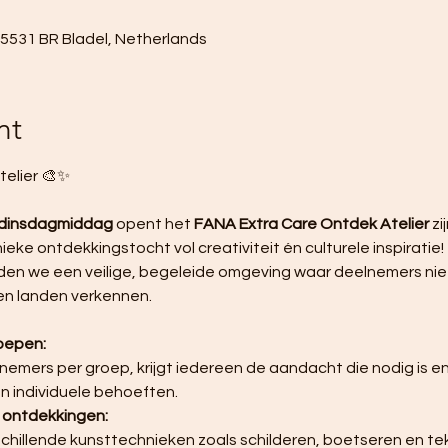
, 5531 BR Bladel, Netherlands
nt
elier 🎨✨ 
 dinsdagmiddag
 opent het 
FANA Extra Care Ontdek Atelier
 z
eke ontdekkingstocht vol creativiteit én culturele inspiratie! 
den we een veilige, begeleide omgeving waar deelnemers niet
en landen verkennen.
roepen:
 individuele behoeften.
e ontdekkingen: