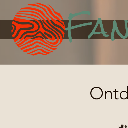
Fan
Ontde
Elk