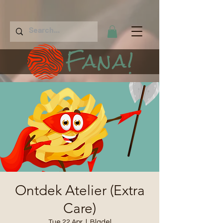
Fana!
Ontdek Atelier (Extra
Care)
Tue 22 Apr
  |  
Bladel