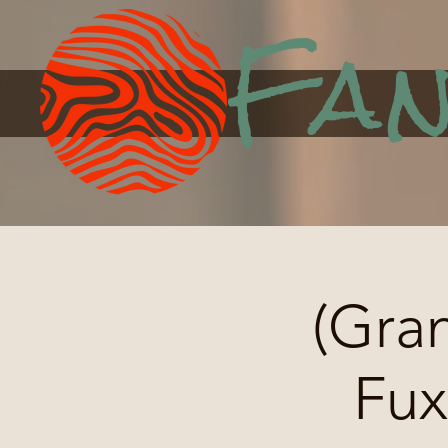
Fan
(Gra
Fux