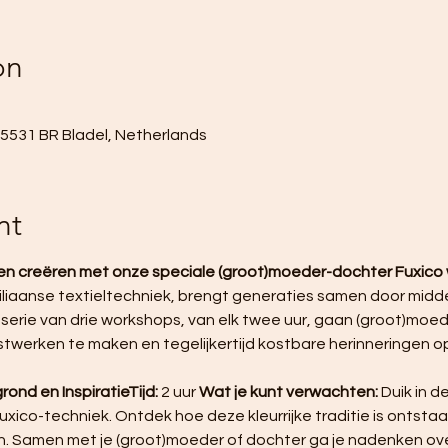
on
0
, 5531 BR Bladel, Netherlands
nt
n creëren met onze speciale (groot)moeder-dochter Fuxico 
iliaanse textieltechniek, brengt generaties samen door middel 
 serie van drie workshops, van elk twee uur, gaan (groot)moe
twerken te maken en tegelijkertijd kostbare herinneringen o
ond en InspiratieTijd:
 2 uur 
Wat je kunt verwachten:
 Duik in 
xico-techniek. Ontdek hoe deze kleurrijke traditie is ontstaan
. Samen met je (groot)moeder of dochter ga je nadenken over