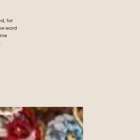
d, for
se word
come
.