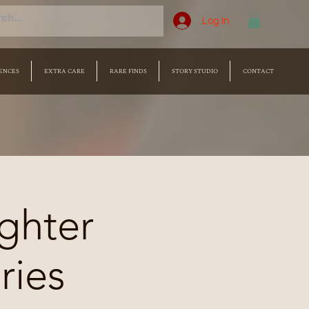
Log In
ENCES
EXTRA CARE
RARE FINDS
STORY STUDIO
CONTACT
ghter
ries