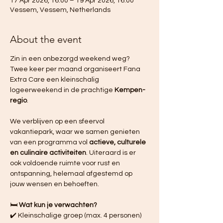
17 Apr 2026, 16:00 – 19 Apr 2026, 16:00
Vessem, Vessem, Netherlands
About the event
Zin in een onbezorgd weekend weg? 
Twee keer per maand organiseert Fana 
Extra Care een kleinschalig 
logeerweekend in de prachtige 
Kempen-
regio
. 
We verblijven op een sfeervol 
vakantiepark, waar we samen genieten 
van een programma vol 
actieve, culturele 
en culinaire activiteiten
. Uiteraard is er 
ook voldoende ruimte voor rust en 
ontspanning, helemaal afgestemd op 
jouw wensen en behoeften.
🛏️ 
Wat kun je verwachten?
✔️ Kleinschalige groep (max. 4 personen)