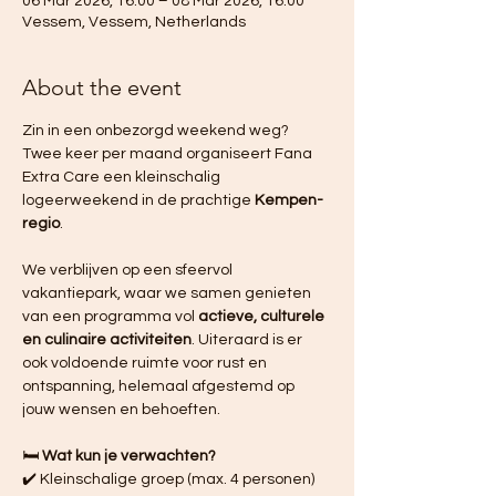
06 Mar 2026, 16:00 – 08 Mar 2026, 16:00
Vessem, Vessem, Netherlands
About the event
Zin in een onbezorgd weekend weg? 
Twee keer per maand organiseert Fana 
Extra Care een kleinschalig 
logeerweekend in de prachtige 
Kempen-
regio
. 
We verblijven op een sfeervol 
vakantiepark, waar we samen genieten 
van een programma vol 
actieve, culturele 
en culinaire activiteiten
. Uiteraard is er 
ook voldoende ruimte voor rust en 
ontspanning, helemaal afgestemd op 
jouw wensen en behoeften.
🛏️ 
Wat kun je verwachten?
✔️ Kleinschalige groep (max. 4 personen)