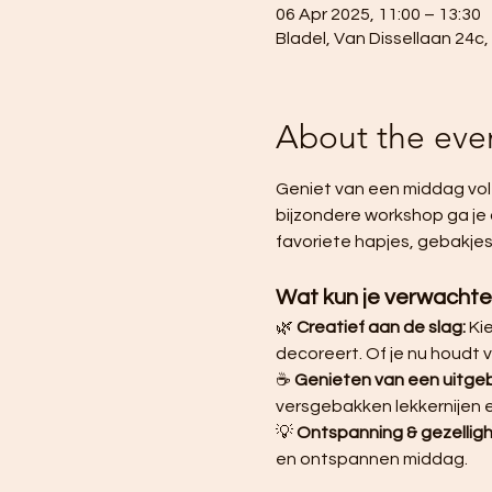
06 Apr 2025, 11:00 – 13:30
Bladel, Van Dissellaan 24c
About the eve
Geniet van een middag vol c
bijzondere workshop ga je 
favoriete hapjes, gebakjes
Wat kun je verwacht
🌿 
Creatief aan de slag:
 Ki
decoreert. Of je nu houdt v
☕ 
Genieten van een uitgeb
versgebakken lekkernijen e
💡 
Ontspanning & gezelligh
en ontspannen middag.