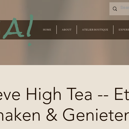
a!
HOME
ABOUT
ATELIER BOUTIQUE
EXPERI
eve High Tea -- E
aken & Geniete