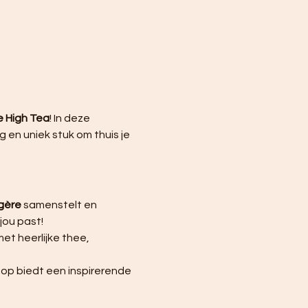
e High Tea
! In deze 
g en uniek stuk om thuis je 
gère
 samenstelt en 
jou past!
met heerlijke thee, 
hop biedt een inspirerende 