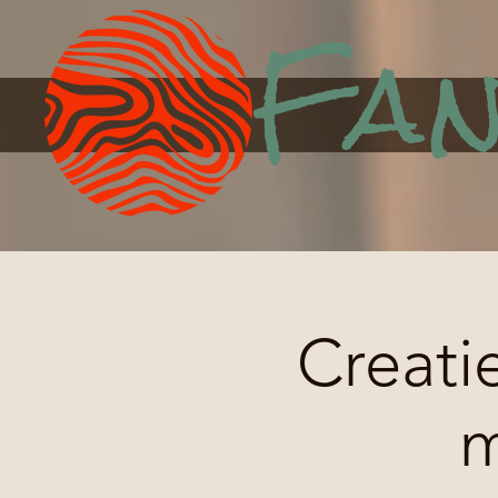
Fan
Creati
m