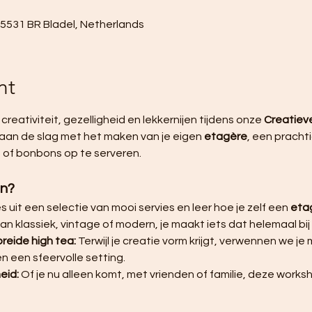
, 5531 BR Bladel, Netherlands
nt
reativiteit, gezelligheid en lekkernijen tijdens onze 
Creatiev
aan de slag met het maken van je eigen 
etagère
, een prachti
 of bonbons op te serveren.
en?
es uit een selectie van mooi servies en leer hoe je zelf een 
eta
an klassiek, vintage of modern, je maakt iets dat helemaal bij 
reide high tea:
 Terwijl je creatie vorm krijgt, verwennen we je 
n een sfeervolle setting.
eid:
 Of je nu alleen komt, met vrienden of familie, deze works