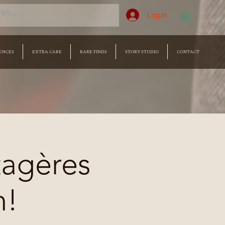
Log In
ENCES
EXTRA CARE
RARE FINDS
STORY STUDIO
CONTACT
tagères
n!