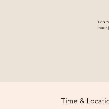
Een mi
maak j
Time & Locati