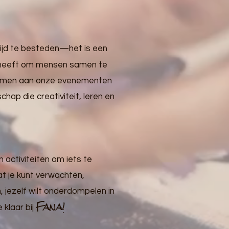
tijd te besteden—het is een
 heeft om mensen samen te
e nemen aan onze evenementen
chap die creativiteit, leren en
ctiviteiten om iets te
at je kunt verwachten,
n, jezelf wilt onderdompelen in
Fana!
 klaar bij