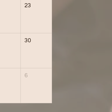
23
30
6