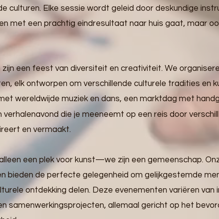
e culturen. Elke sessie wordt geleid door deskundige instr
leen met een prachtig eindresultaat naar huis gaat, maar o
jn een feest van diversiteit en creativiteit. We organisere
, elk ontworpen om verschillende culturele tradities en k
 met wereldwijde muziek en dans, een marktdag met handg
 verhalenavond die je meeneemt op een reis door verschille
pireert en vermaakt.
 alleen een plek voor kunst—we zijn een gemeenschap. On
 bieden de perfecte gelegenheid om gelijkgestemde men
culturele ontdekking delen. Deze evenementen variëren van
en samenwerkingsprojecten, allemaal gericht op het bevor