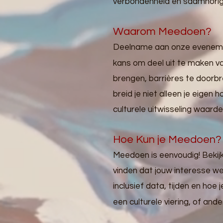
verbondenheid en saamhorig
Waarom Meedoen?
Deelname aan onze evenement
kans om deel uit te maken van
brengen, barrières te doorb
breid je niet alleen je eigen
culturele uitwisseling waarde
Hoe Kun je Meedoen?
Meedoen is eenvoudig! Beki
vinden dat jouw interesse we
inclusief data, tijden en hoe
een culturele viering, of an