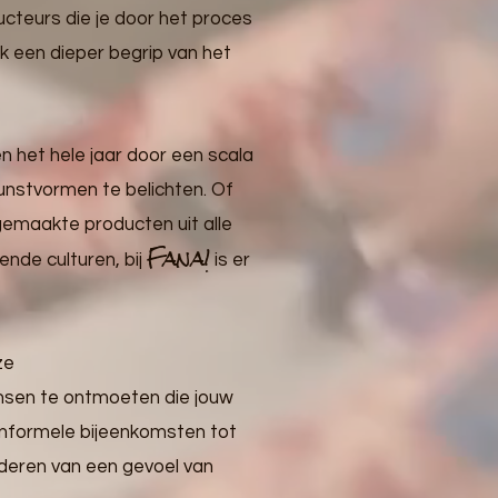
ucteurs die je door het proces
ok een dieper begrip van het
n het hele jaar door een scala
unstvormen te belichten. Of
emaakte producten uit alle
Fana!
nde culturen, bij
is er
ze
sen te ontmoeten die jouw
 informele bijeenkomsten tot
deren van een gevoel van