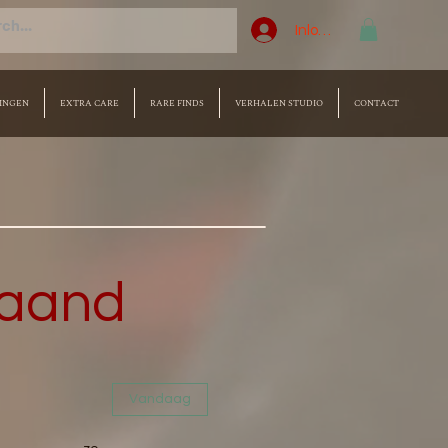
Inloggen
INGEN
EXTRA CARE
RARE FINDS
VERHALEN STUDIO
CONTACT
Maand
Vandaag