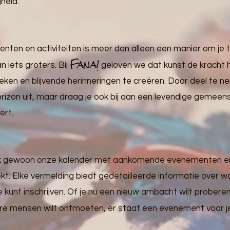
heid.
en en activiteiten is meer dan alleen een manier om je 
Fana!
 iets groters. Bij
geloven we dat kunst de kracht
reken en blijvende herinneringen te creëren. Door deel t
 horizon uit, maar draag je ook bij aan een levendige gemeens
ert.
jk gewoon onze kalender met aankomende evenementen en a
kt. Elke vermelding biedt gedetailleerde informatie over w
 je kunt inschrijven. Of je nu een nieuw ambacht wilt probere
dere mensen wilt ontmoeten, er staat een evenement voor je