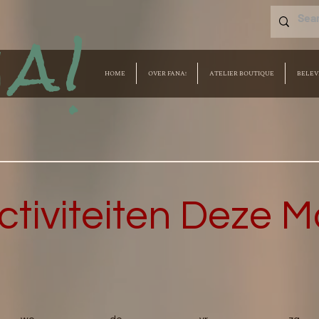
a!
HOME
OVER FANA!
ATELIER BOUTIQUE
BELEV
ctiviteiten Deze 