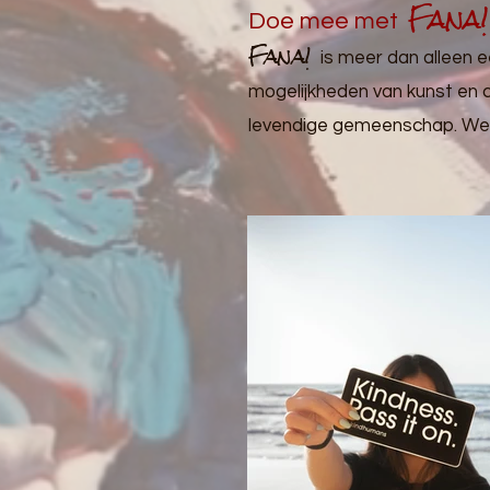
Fana!
Doe mee met
Fana!
is meer dan alleen 
mogelijkheden van kunst en c
levendige gemeenschap. We ki