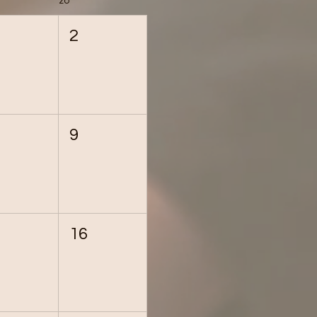
zo
2
9
16