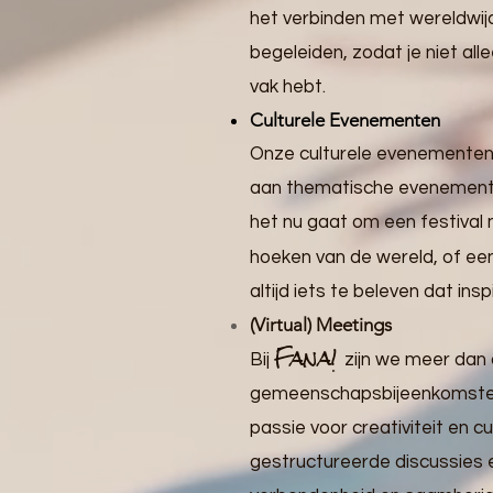
het verbinden met wereldwijd
begeleiden, zodat je niet al
vak hebt.
Culturele Evenementen
Onze culturele evenementen zi
aan thematische evenementen
het nu gaat om een festival
hoeken van de wereld, of een
altijd iets te beleven dat ins
(Virtual) Meetings
Fana!
Bij
zijn we meer dan
gemeenschapsbijeenkomsten
passie voor creativiteit en 
gestructureerde discussies 