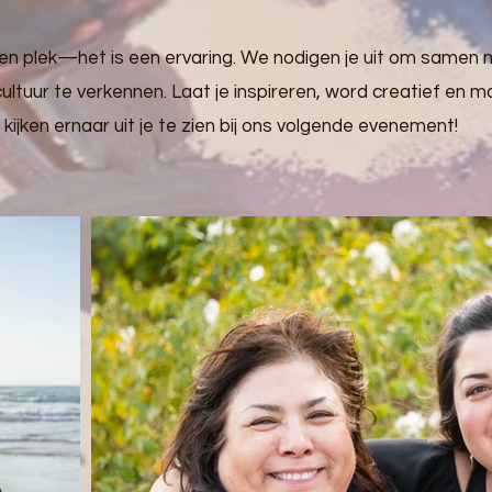
een plek—het is een ervaring. We nodigen je uit om samen 
ultuur te verkennen. Laat je inspireren, word creatief en m
jken ernaar uit je te zien bij ons volgende evenement!