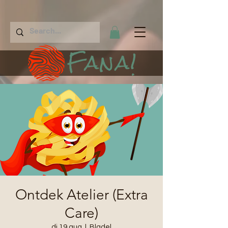
Fana!
Ontdek Atelier (Extra
Care)
di 19 aug
  |  
Bladel