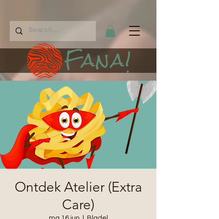
Fana!
Ontdek Atelier (Extra
Care)
ma 16 jun
  |  
Bladel