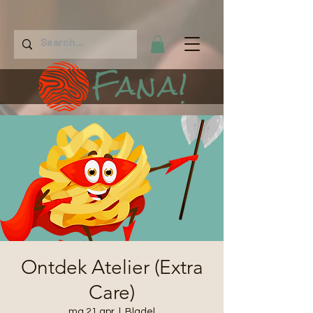
Fana!
Ontdek Atelier (Extra
Care)
ma 21 apr
  |  
Bladel