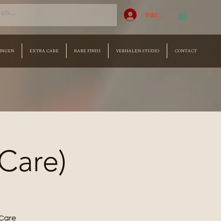
Inloggen
INGEN
EXTRA CARE
RARE FINDS
VERHALEN STUDIO
CONTACT
 Care)
Care