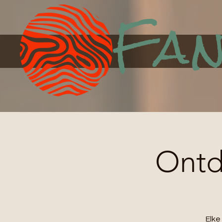
Fan
Ontde
Elk