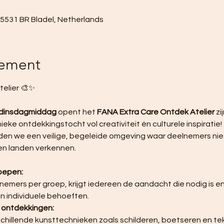
, 5531 BR Bladel, Netherlands
nement
elier 🎨✨ 
 dinsdagmiddag
 opent het 
FANA Extra Care Ontdek Atelier
 z
eke ontdekkingstocht vol creativiteit én culturele inspiratie! 
den we een veilige, begeleide omgeving waar deelnemers niet
en landen verkennen.
roepen:
 individuele behoeften.
e ontdekkingen: