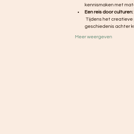
kennismaken met materi
Een reis door culturen:
 Tijdens het creatieve proces ontdekken de deelnemers niet alleen kunst, maar ook de verhalen en 
geschiedenis achter k
Meer weergeven