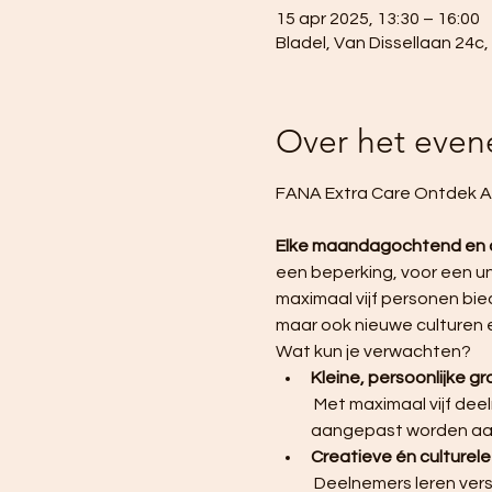
15 apr 2025, 13:30 – 16:00
Bladel, Van Dissellaan 24c
Over het eve
FANA Extra Care Ontdek At
Elke maandagochtend en
een beperking, voor een uni
maximaal vijf personen bie
maar ook nieuwe culturen 
Wat kun je verwachten?
Kleine, persoonlijke g
 Met maximaal vijf deelnemers per groep, krijgt iedereen de aandacht die nodig is en kan de begeleiding 
aangepast worden aan
Creatieve én culturel
 Deelnemers leren verschillende kunsttechnieken zoals schilderen, boetseren en tekenen, terwijl ze 