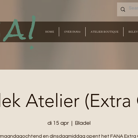
a!
HOME
OVER FANA!
ATELIER BOUTIQUE
BELEV
k Atelier (Extra
di 15 apr
  |  
Bladel
e maandagochtend en dinsdagmiddag opent het FANA Extra 