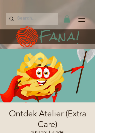
Fana!
Ontdek Atelier (Extra
Care)
di 08 apr
  |  
Bladel