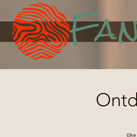
Fan
Ontde
Elk