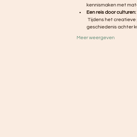
kennismaken met materi
Een reis door culturen:
 Tijdens het creatieve proces ontdekken de deelnemers niet alleen kunst, maar ook de verhalen en 
geschiedenis achter k
Meer weergeven