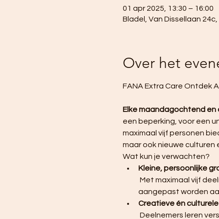
01 apr 2025, 13:30 – 16:00
Bladel, Van Dissellaan 24c
Over het eve
FANA Extra Care Ontdek At
Elke maandagochtend en
een beperking, voor een uni
maximaal vijf personen bie
maar ook nieuwe culturen 
Wat kun je verwachten?
Kleine, persoonlijke g
 Met maximaal vijf deelnemers per groep, krijgt iedereen de aandacht die nodig is en kan de begeleiding 
aangepast worden aan
Creatieve én culturel
 Deelnemers leren verschillende kunsttechnieken zoals schilderen, boetseren en tekenen, terwijl ze 