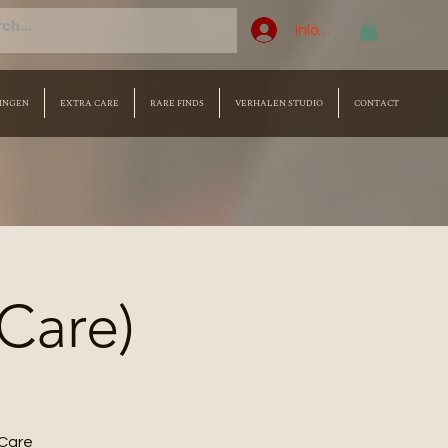
Inloggen
INGEN
EXTRA CARE
RARE FINDS
VERHALEN STUDIO
CONTACT
 Care)
Care