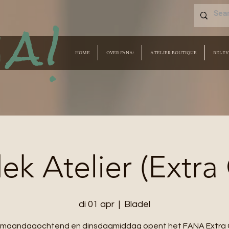
a!
HOME
OVER FANA!
ATELIER BOUTIQUE
BELEV
k Atelier (Extra
di 01 apr
  |  
Bladel
e maandagochtend en dinsdagmiddag opent het FANA Extra 