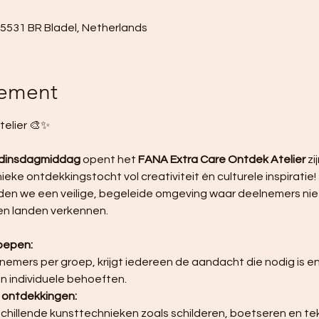
, 5531 BR Bladel, Netherlands
nement
elier 🎨✨ 
 dinsdagmiddag
 opent het 
FANA Extra Care Ontdek Atelier
 z
eke ontdekkingstocht vol creativiteit én culturele inspiratie! 
den we een veilige, begeleide omgeving waar deelnemers niet
en landen verkennen.
roepen:
 individuele behoeften.
e ontdekkingen: