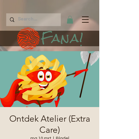
Fana!
Ontdek Atelier (Extra
Care)
ma 10 mrt
  |  
Bladel