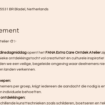
, 5531 BR Bladel, Netherlands
nement
elier 🎨✨ 
 dinsdagmiddag
 opent het 
FANA Extra Care Ontdek Atelier
 z
eke ontdekkingstocht vol creativiteit én culturele inspiratie! 
den we een veilige, begeleide omgeving waar deelnemers niet
en landen verkennen.
roepen:
 individuele behoeften.
e ontdekkingen: