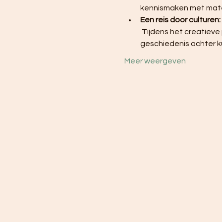
kennismaken met materi
Een reis door culturen:
 Tijdens het creatieve proces ontdekken de deelnemers niet alleen kunst, maar ook de verhalen en 
geschiedenis achter k
Meer weergeven