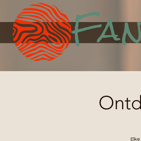
Fan
Ontde
Elk