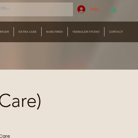
Inloggen
INGEN
EXTRA CARE
RARE FINDS
VERHALEN STUDIO
CONTACT
 Care)
Care