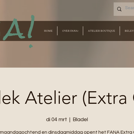
a!
HOME
OVER FANA!
ATELIER BOUTIQUE
BELEV
k Atelier (Extra
di 04 mrt
  |  
Bladel
e maandagochtend en dinsdagmiddag opent het FANA Extra 