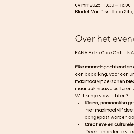
04 mrt 2025, 13:30 – 16:00
Bladel, Van Dissellaan 24c
Over het eve
FANA Extra Care Ontdek At
Elke maandagochtend en
een beperking, voor een uni
maximaal vijf personen bie
maar ook nieuwe culturen 
Wat kun je verwachten?
Kleine, persoonlijke g
 Met maximaal vijf deelnemers per groep, krijgt iedereen de aandacht die nodig is en kan de begeleiding 
aangepast worden aan
Creatieve én culturel
 Deelnemers leren verschillende kunsttechnieken zoals schilderen, boetseren en tekenen, terwijl ze 