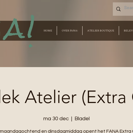
a!
HOME
OVER FANA!
ATELIER BOUTIQUE
BELEV
k Atelier (Extra
ma 30 dec
  |  
Bladel
e maandagochtend en dinsdagmiddag opent het FANA Extra 