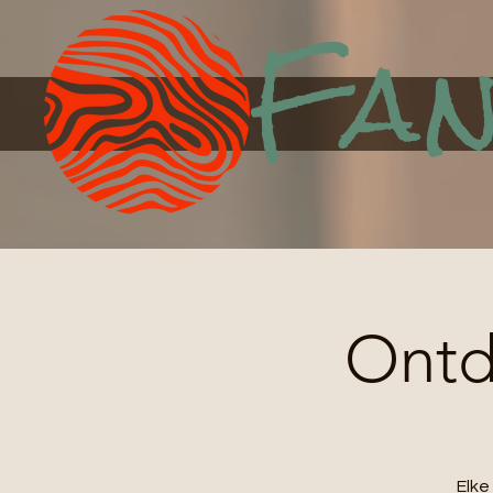
Fan
Ontde
Elk