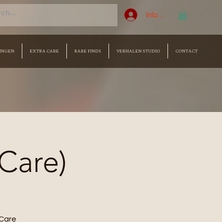
Inloggen
INGEN
EXTRA CARE
RARE FINDS
VERHALEN STUDIO
CONTACT
 Care)
Care