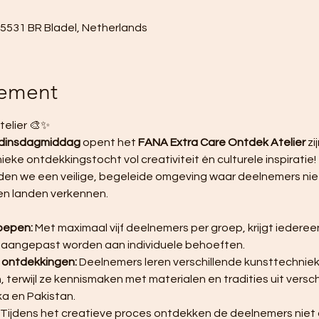
, 5531 BR Bladel, Netherlands
nement
elier 🎨✨ 
 dinsdagmiddag
 opent het 
FANA Extra Care Ontdek Atelier
 z
eke ontdekkingstocht vol creativiteit én culturele inspiratie! 
den we een veilige, begeleide omgeving waar deelnemers niet
en landen verkennen.
roepen:
 Met maximaal vijf deelnemers per groep, krijgt iederee
 aangepast worden aan individuele behoeften.
e ontdekkingen:
 Deelnemers leren verschillende kunsttechnieke
terwijl ze kennismaken met materialen en tradities uit versch
ka en Pakistan.
 Tijdens het creatieve proces ontdekken de deelnemers niet 