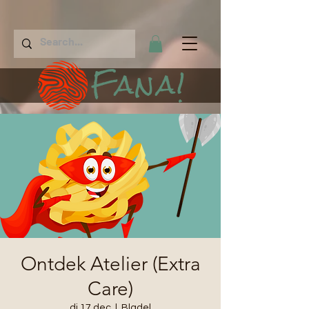
Fana!
Ontdek Atelier (Extra
Care)
di 17 dec
  |  
Bladel