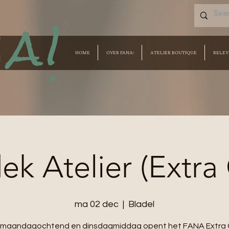
a!
HOME
OVER FANA!
ATELIER BOUTIQUE
BELEV
k Atelier (Extra
ma 02 dec
  |  
Bladel
e maandagochtend en dinsdagmiddag opent het FANA Extra 