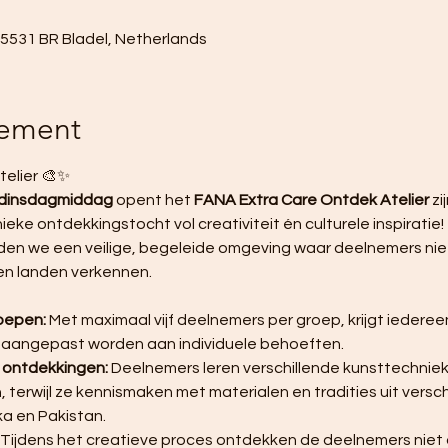
, 5531 BR Bladel, Netherlands
nement
elier 🎨✨ 
 dinsdagmiddag
 opent het 
FANA Extra Care Ontdek Atelier
 z
eke ontdekkingstocht vol creativiteit én culturele inspiratie! 
den we een veilige, begeleide omgeving waar deelnemers niet
en landen verkennen.
roepen:
 Met maximaal vijf deelnemers per groep, krijgt iederee
 aangepast worden aan individuele behoeften.
e ontdekkingen:
 Deelnemers leren verschillende kunsttechnieke
terwijl ze kennismaken met materialen en tradities uit versch
ka en Pakistan.
 Tijdens het creatieve proces ontdekken de deelnemers niet 