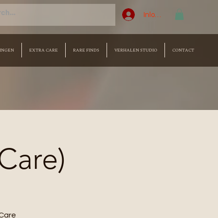
Inloggen
INGEN
EXTRA CARE
RARE FINDS
VERHALEN STUDIO
CONTACT
 Care)
Care