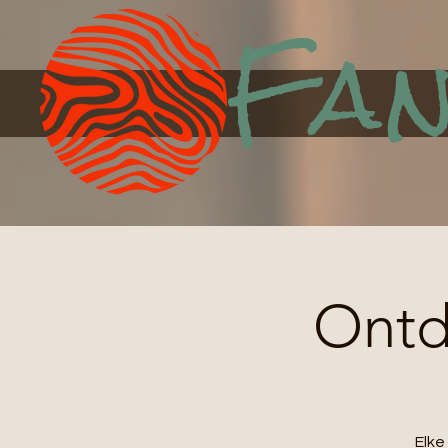
Fan
Ontde
Elk