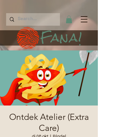
Fana!
Ontdek Atelier (Extra
Care)
di 08 okt
  |  
Bladel