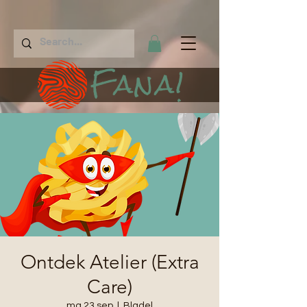
Fana!
Ontdek Atelier (Extra
Care)
ma 23 sep
  |  
Bladel