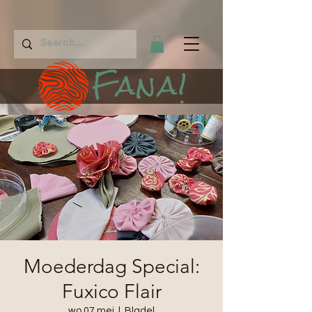
Fana!
Moederdag Special:
Fuxico Flair
wo 07 mei
  |  
Bladel