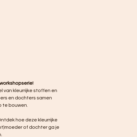
workshopserie!
van kleurrijke stoffen en 
ders en dochters samen 
p te bouwen.
ntdek hoe deze kleurrijke 
ot)moeder of dochter ga je 
.