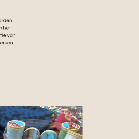
worden
n het
tie van
erken.