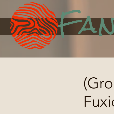
Fan
(Gro
Fuxi