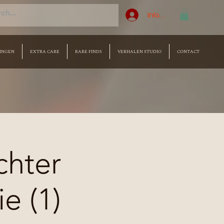
Inloggen
INGEN
EXTRA CARE
RARE FINDS
VERHALEN STUDIO
CONTACT
chter
e (1)