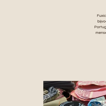
Fuxic
bijv
Portug
mense