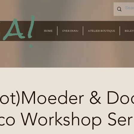
a!
HOME
OVER FANA!
ATELIER BOUTIQUE
BELEV
ot)Moeder & Do
co Workshop Seri