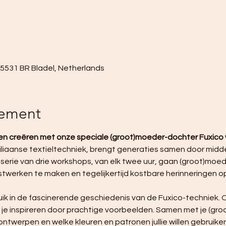
, 5531 BR Bladel, Netherlands
nement
n creëren met onze speciale (groot)moeder-dochter Fuxico 
iliaanse textieltechniek, brengt generaties samen door middel 
 serie van drie workshops, van elk twee uur, gaan (groot)moe
twerken te maken en tegelijkertijd kostbare herinneringen o
uik in de fascinerende geschiedenis van de Fuxico-techniek. O
at je inspireren door prachtige voorbeelden. Samen met je (gro
ontwerpen en welke kleuren en patronen jullie willen gebruiken