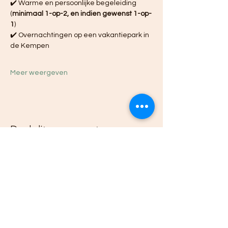
✔️ Warme en persoonlijke begeleiding 
(
minimaal 1-op-2, en indien gewenst 1-op-
1
)
✔️ Overnachtingen op een vakantiepark in 
de Kempen
Meer weergeven
Deel dit evenement