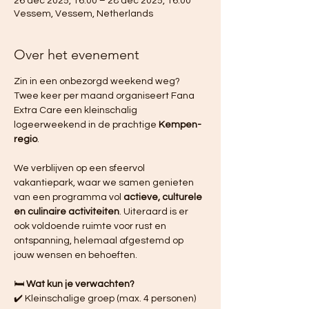
26 dec 2025, 16:00 – 28 dec 2025, 16:00
Vessem, Vessem, Netherlands
Over het evenement
Zin in een onbezorgd weekend weg? 
Twee keer per maand organiseert Fana 
Extra Care een kleinschalig 
logeerweekend in de prachtige 
Kempen-
regio
. 
We verblijven op een sfeervol 
vakantiepark, waar we samen genieten 
van een programma vol 
actieve, culturele 
en culinaire activiteiten
. Uiteraard is er 
ook voldoende ruimte voor rust en 
ontspanning, helemaal afgestemd op 
jouw wensen en behoeften.
🛏️ 
Wat kun je verwachten?
✔️ Kleinschalige groep (max. 4 personen)