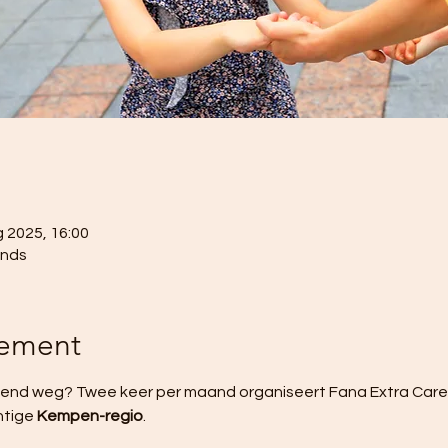
g 2025, 16:00
ands
nement
end weg? Twee keer per maand organiseert Fana Extra Care e
tige 
Kempen-regio
. 