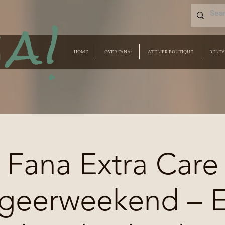
a!
HOME
OVER FANA!
ATELIER BOUTIQUE
BELEV
Fana Extra Care
geerweekend – 