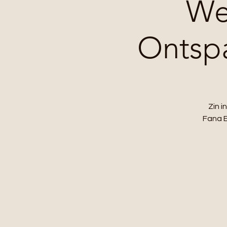
We
Ontspa
Zin 
Fana E