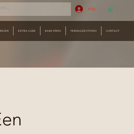
Inloggen
INGEN
EXTRA CARE
RARE FINDS
VERHALEN STUDIO
CONTACT
Een