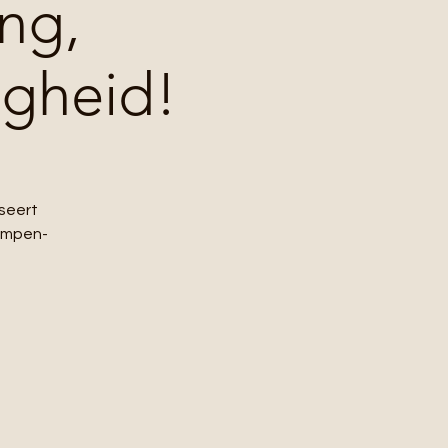
ng,
igheid!
seert
Kempen-